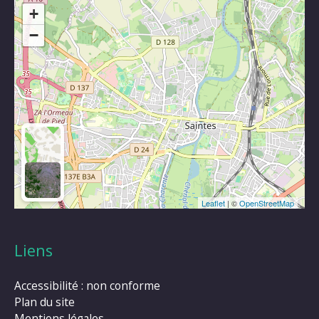
+
−
Leaflet
| ©
OpenStreetMap
Liens
Accessibilité : non conforme
Plan du site
Mentions légales