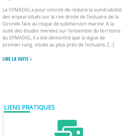
Le SYMADIG a pour volonté de réduire la vulnérabilité
des enjeux situés sur la rive droite de l’estuaire de la
Gironde face au risque de submersion marine. A la
suite des études menées sur l’ensemble du territoire
du SYMADIG, il a été démontré que la digue de
premier rang, située au plus près de l’estuaire, […]
2024
LIRE LA SUITE »
–
DÉMARRAGE
DES
ÉTUDES
SUR
LES
DIGUES
LIENS PRATIQUES
DE
LA
RIVE
DROITE