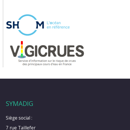
SYMADIG
Siège social :
7 rue Taillefer