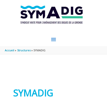
Aller au contenu
Aller au pied de page
MENU
PRINCIPAL
Accueil
Structures
SYMADIG
SYMADIG